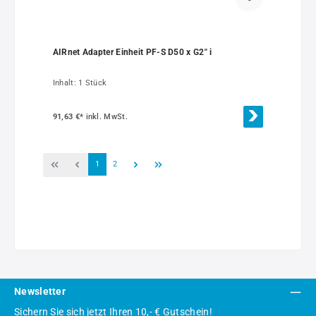
AIRnet Adapter Einheit PF-S D50 x G2" i
Inhalt:
1 Stück
91,63 €*
inkl. MwSt.
Seite
Seite
1
2
Newsletter
Sichern Sie sich jetzt Ihren 10,- € Gutschein!