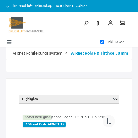
Zum Hauptinhalt springen
Ihr Druckluft-Onlineshop – seit über 15 Jahren
inkl. MwSt.
AIRnet Rohrleitungssystem
AIRnet Rohre & Fittinge 50 mm
Sofort verfügbar
-15% mit Code AIRNET-15