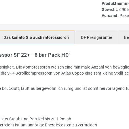
Produktnumme
Gewicht:
690 
Versand:
Pake
Das könnte Sie auch interessieren
DF Preisgarantie
Be
ssor SF 22+ - 8 bar Pack HC"
ssigkeit. Die Kompressoren weisen eine minimale Anzahl von beweglic
ie SF+-Scrollkompressoren von Atlas Copco eine sehr kleine Stellflä
e Druckluft, läuft außergewöhnlich ruhig und ist somit hervorragend 
eidet Staub und Partikel bis zu 1 ?m ab
erreicht ist um unnötige Energiekosten zu vermeiden