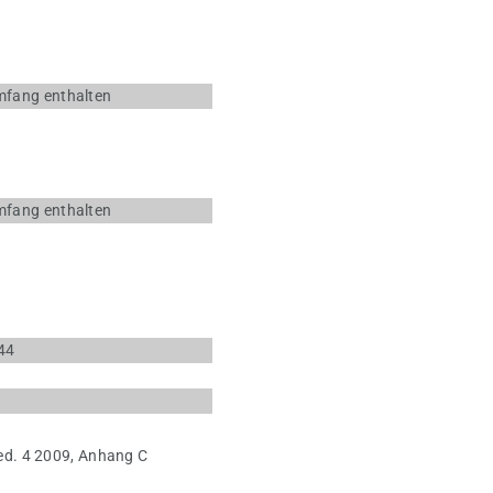
umfang enthalten
umfang enthalten
44
ed. 4 2009, Anhang C