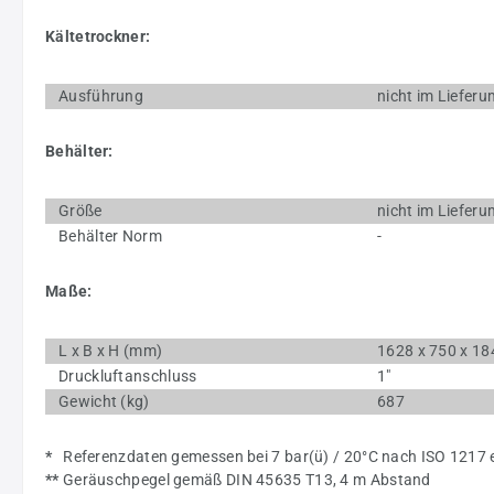
Kältetrockner:
Ausführung
nicht im Liefer
Behälter:
Größe
nicht im Liefer
Behälter Norm
-
Maße:
L x B x H (mm)
1628 x 750 x 18
Druckluftanschluss
1"
Gewicht (kg)
687
*
Referenzdaten gemessen bei 7 bar(ü) / 20°C nach ISO 1217 
**
Geräuschpegel gemäß DIN 45635 T13, 4 m Abstand