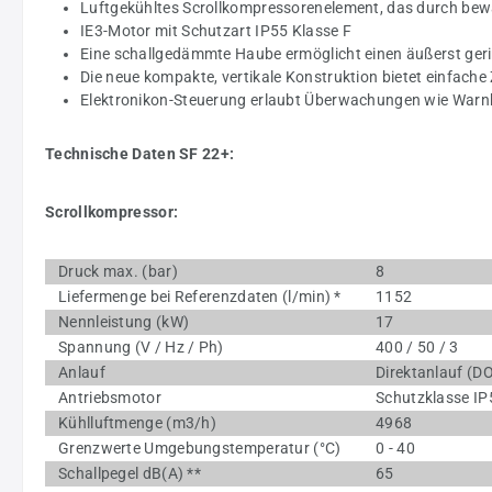
Luftgekühltes Scrollkompressorenelement, das durch bewä
IE3-Motor mit Schutzart IP55 Klasse F
Eine schallgedämmte Haube ermöglicht einen äußerst geri
Die neue kompakte, vertikale Konstruktion bietet einfach
Elektronikon-Steuerung erlaubt Überwachungen wie Warnh
Technische Daten SF 22+:
Scrollkompressor:
Druck max. (bar)
8
Liefermenge bei Referenzdaten (l/min) *
1152
Nennleistung (kW)
17
Spannung (V / Hz / Ph)
400 / 50 / 3
Anlauf
Direktanlauf (D
Antriebsmotor
Schutzklasse IP5
Kühlluftmenge (m3/h)
4968
Grenzwerte Umgebungstemperatur (°C)
0 - 40
Schallpegel dB(A) **
65