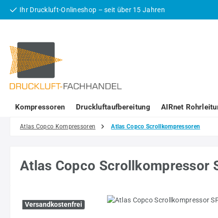
Ihr Druckluft-Onlineshop – seit über 15 Jahren
 Hauptinhalt springen
Zur Suche springen
Zur Hauptnavigation springen
Kompressoren
Druckluftaufbereitung
AIRnet Rohrleit
Atlas Copco Kompressoren
Atlas Copco Scrollkompressoren
Atlas Copco Scrollkompressor 
Bildergalerie überspringen
Versandkostenfrei