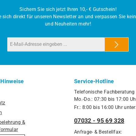
Sichern Sie sich jetzt Ihren 10,- € Gutschein!
 sich direkt für unseren Newsletter an und verpassen Sie kei
und Neuheiten mehr!
 Hinweise
Service-Hotline
Telefonische Fachberatung
Mo.-Do.: 07:30 bis 17:00 Uh
utz
Fr.: 8:00 bis 16:00 Uhr unter
m
07032 - 95 69 328
belehrung &
formular
Anfrage- & Bestellfax: