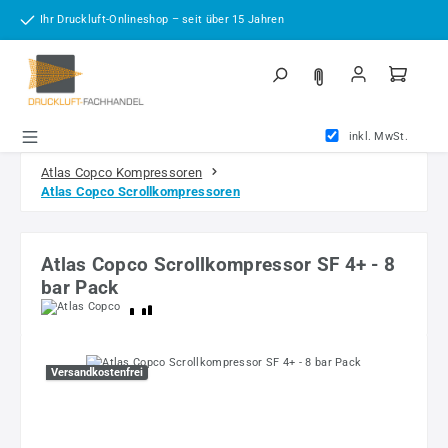
Zum Hauptinhalt springen
Ihr Druckluft-Onlineshop – seit über 15 Jahren
inkl. MwSt.
Atlas Copco Kompressoren
Atlas Copco Scrollkompressoren
Atlas Copco Scrollkompressor SF 4+ - 8
bar Pack
Bildergalerie überspringen
Versandkostenfrei