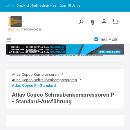
Zum Hauptinhalt springen
Ihr Druckluft-Onlineshop – seit über 15 Jahren
inkl. MwSt.
Atlas Copco Kompressoren
Atlas Copco Schraubenkompressoren
Atlas Copco P - Standard
Atlas Copco Schraubenkompressoren P
- Standard-Ausführung