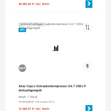
40.983,60 €*
inkl. MwSt.
Lieferzeit anfragen
30
%
Atlas Copco Schraubenkompressor GA 7 VSDs P
drehzahlgeregelt
Inhalt:
1 Stück
17.944,25 €*
(Sie sparen 30% )
12.560,97 €*
inkl. MwSt.