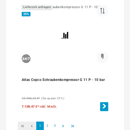
Lieferzeit anfragen
35
%
Atlas Copco Schraubenkompressor G 11 P - 10 bar
10.936,10 €*
(Sie sparen 35% )
7.108,47 €*
inkl. MwSt.
Seite
Seite
Seite
1
2
3