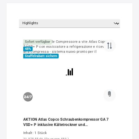
Sofort verfügbar
48
%
Staffelrabatt sichern
AKTION Atlas Copco Schraubenkompressor GA 7
VSD+ P inklusive Kältetrockner und
Druckluftbehälter - anschlussfertige Neuanlage
Inhalt:
1 Stück
21.975,55 €*
(Sie sparen 48% )