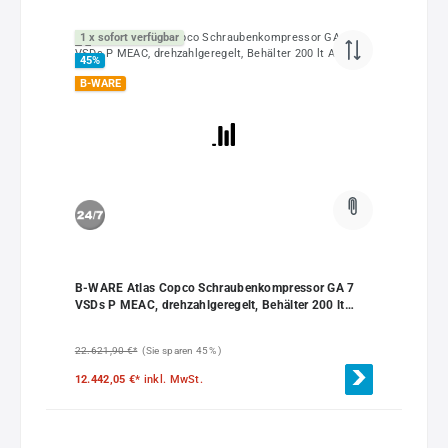
1 x sofort verfügbar
45
%
B-WARE
B-WARE Atlas Copco Schraubenkompressor GA 7
VSDs P MEAC, drehzahlgeregelt, Behälter 200 lt
AD2000
22.621,90 €*
(Sie sparen 45% )
12.442,05 €*
inkl. MwSt.