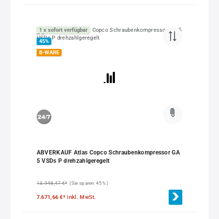
1 x sofort verfügbar
45
%
B-WARE
ABVERKAUF Atlas Copco Schraubenkompressor GA
5 VSDs P drehzahlgeregelt
13.948,47 €*
(Sie sparen 45% )
7.671,66 €*
inkl. MwSt.