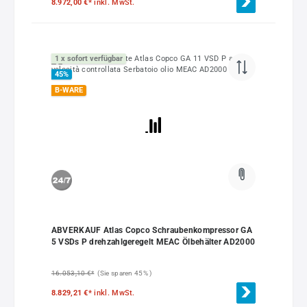
8.972,00 €*
inkl. MwSt.
1 x sofort verfügbar
45
%
B-WARE
ABVERKAUF Atlas Copco Schraubenkompressor GA
5 VSDs P drehzahlgeregelt MEAC Ölbehälter AD2000
16.053,10 €*
(Sie sparen 45% )
8.829,21 €*
inkl. MwSt.