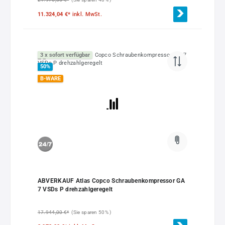
11.324,04 €*
inkl. MwSt.
3 x sofort verfügbar
50
%
B-WARE
ABVERKAUF Atlas Copco Schraubenkompressor GA
7 VSDs P drehzahlgeregelt
17.944,00 €*
(Sie sparen 50% )