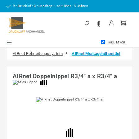
Zum Hauptinhalt springen
Ihr Druckluft-Onlineshop – seit über 15 Jahren
inkl. MwSt.
AIRnet Rohrleitungssystem
AIRnet Montagehilfsmittel
AIRnet Doppelnippel R3/4" a x R3/4" a
Bildergalerie überspringen