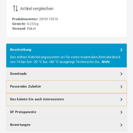
Artikel vergleichen
Produktnummer:
2810113510
Gewicht:
0.25 kg
Versand:
Paket
Beschreibung
Das AIRnet Rohrleitungssystem ist für einen maximalen Betriebsdruck
von 16 bar bei -20 °C bis +80 °C ausgelegt.Technische Da…
Mehr
Downloads
Passendes Zubehör
Das könnte Sie auch interessieren
DF Preisgarantie
Bewertungen