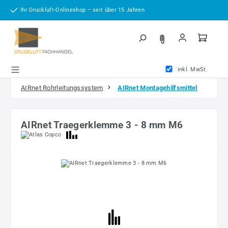
Zum Hauptinhalt springen
Ihr Druckluft-Onlineshop – seit über 15 Jahren
inkl. MwSt.
AIRnet Rohrleitungssystem
AIRnet Montagehilfsmittel
AIRnet Traegerklemme 3 - 8 mm M6
Bildergalerie überspringen