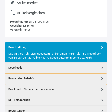
Artikel merken
Artikel vergleichen
Produktnummer:
2810003105
Gewicht:
1.816 kg
Versand:
Paket
Beschreibung
Das AIRnet Rohrleitungssystem ist für einen maximalen Betriebsdruck
von 16 bar bei -20 °C bis +80 °C ausgelegt.Technische Da…
Mehr
Downloads
Passendes Zubehör
Das könnte Sie auch interessieren
DF Preisgarantie
Bewertungen