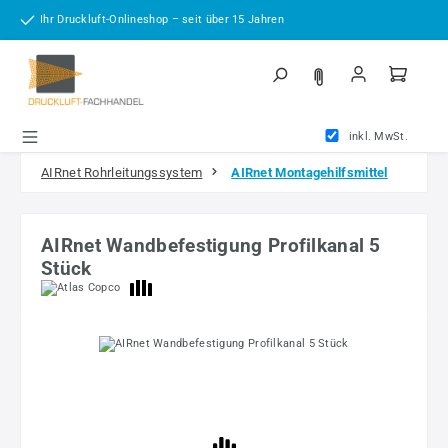
Zum Hauptinhalt springen
Ihr Druckluft-Onlineshop – seit über 15 Jahren
inkl. MwSt.
AIRnet Rohrleitungssystem
AIRnet Montagehilfsmittel
AIRnet Wandbefestigung Profilkanal 5
Stück
Bildergalerie überspringen