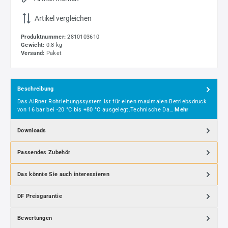
Artikel vergleichen
Produktnummer:
2810103610
Gewicht:
0.8 kg
Versand:
Paket
Beschreibung
Das AIRnet Rohrleitungssystem ist für einen maximalen Betriebsdruck
von 16 bar bei -20 °C bis +80 °C ausgelegt.Technische Da…
Mehr
Downloads
Passendes Zubehör
Das könnte Sie auch interessieren
DF Preisgarantie
Bewertungen