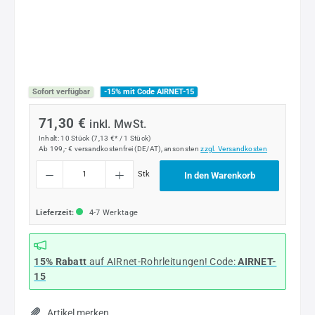
Sofort verfügbar
-15% mit Code AIRNET-15
71,30 €
inkl. MwSt.
Inhalt:
10 Stück
(7,13 €* / 1 Stück)
Ab 199,- € versandkostenfrei (DE/AT), ansonsten
zzgl. Versandkosten
Produkt Anzahl: Gib den gewünschten Wert ein oder benutze die Schaltflächen um die
Stk
In den Warenkorb
Lieferzeit:
4-7 Werktage
15% Rabatt
auf AIRnet-Rohrleitungen! Code:
AIRNET-
15
Artikel merken