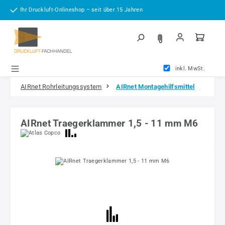
Zum Hauptinhalt springen
Ihr Druckluft-Onlineshop – seit über 15 Jahren
inkl. MwSt.
AIRnet Rohrleitungssystem
AIRnet Montagehilfsmittel
AIRnet Traegerklammer 1,5 - 11 mm M6
Bildergalerie überspringen