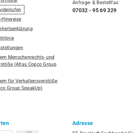
formular
Anfrage- & Bestellfax:
widerrufen
07032 - 95 69 329
e-Hinweise
eiheitserklärung
htlinie
nstellungen
em Menschenrechts- und
stöße (Atlas Copco Group
em für Verhaltensverstöße
pco Group SpeakUp)
rten
Adresse