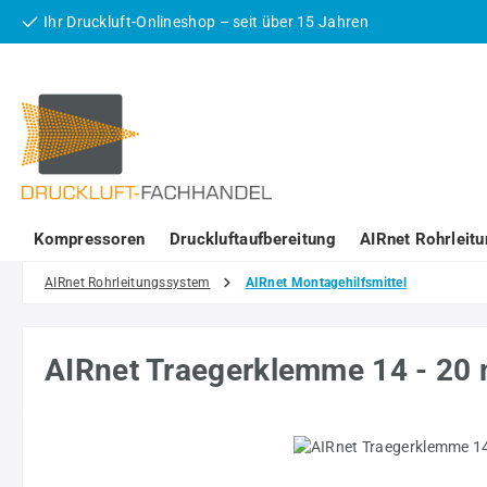
Ihr Druckluft-Onlineshop – seit über 15 Jahren
 Hauptinhalt springen
Zur Suche springen
Zur Hauptnavigation springen
Kompressoren
Druckluftaufbereitung
AIRnet Rohrleit
AIRnet Rohrleitungssystem
AIRnet Montagehilfsmittel
AIRnet Traegerklemme 14 - 2
Bildergalerie überspringen