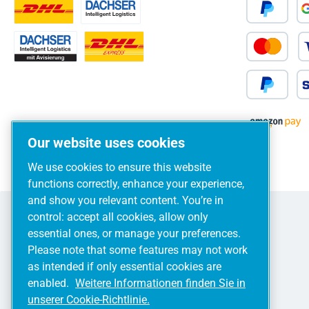
Our website uses cookies
We use cookies to ensure this website
functions correctly, enhance your experience,
and show you relevant content. You’re in
control: accept all cookies, allow only
essential ones, or manage your preferences.
Please note that some features may not work
as intended if only essential cookies are
enabled.
Weitere Informationen finden Sie in
unserer Cookie-Richtlinie.