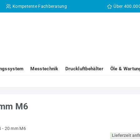
Kompetente Fachberatung
Über 400.00
ungssystem
Messtechnik
Druckluftbehälter
Öle & Wartun
0 mm M6
Lieferzeit an