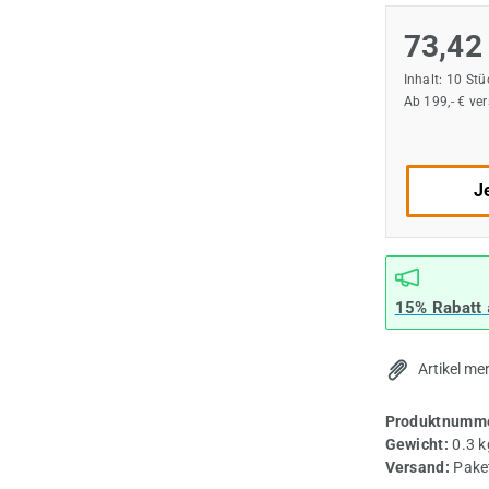
73,42
Inhalt:
10 St
Ab 199,- € ve
Je
15% Rabatt
Artikel me
Produktnumme
Gewicht:
0.3 k
Versand:
Pake