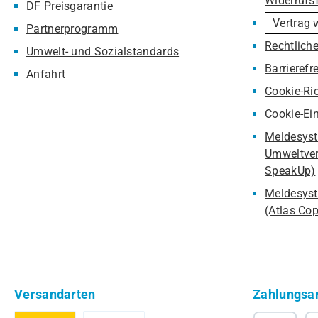
Widerrufs
DF Preisgarantie
Vertrag 
Partnerprogramm
Rechtlich
Umwelt- und Sozialstandards
Barrierefr
Anfahrt
Cookie-Ric
Cookie-Ei
Meldesyst
Umweltver
SpeakUp)
Meldesyst
(Atlas Co
Versandarten
Zahlungsa