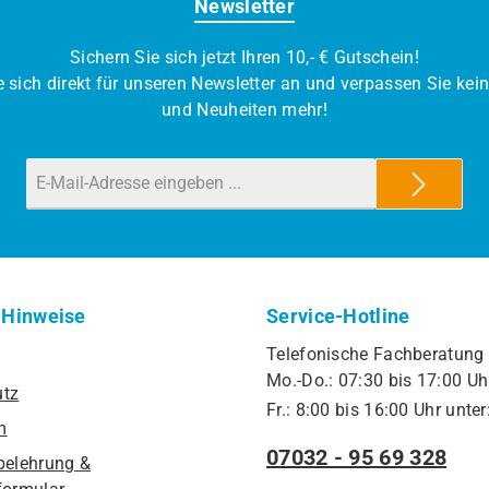
Newsletter
Sichern Sie sich jetzt Ihren 10,- € Gutschein!
 sich direkt für unseren Newsletter an und verpassen Sie kei
und Neuheiten mehr!
 Hinweise
Service-Hotline
Telefonische Fachberatung
Mo.-Do.: 07:30 bis 17:00 Uh
utz
Fr.: 8:00 bis 16:00 Uhr unter
m
07032 - 95 69 328
belehrung &