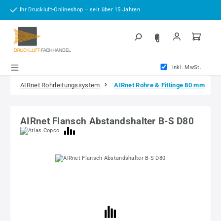
Zum Hauptinhalt springen
Ihr Druckluft-Onlineshop – seit über 15 Jahren
inkl. MwSt.
AIRnet Rohrleitungssystem
AIRnet Rohre & Fittinge 80 mm
AIRnet Flansch Abstandshalter B-S D80
Bildergalerie überspringen