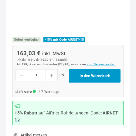
Sofort verfügbar
-15% mit Code AIRNET-15
163,03 €
inkl. MwSt.
Inhalt:
10 Stück
(16,30 €* / 1 Stück)
Ab 199,- € versandkostenfrei (DE/AT), ansonsten
zzgl. Versandkosten
Produkt Anzahl: Gib den gewünschten Wert ein oder benutze die Schaltflächen um die
Stk
In den Warenkorb
Lieferzeit:
4-7 Werktage
15% Rabatt
auf AIRnet-Rohrleitungen! Code:
AIRNET-
15
Artikel merken