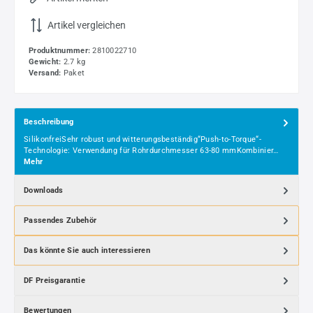
Artikel vergleichen
Produktnummer:
2810022710
Gewicht:
2.7 kg
Versand:
Paket
Beschreibung
SilikonfreiSehr robust und witterungsbeständig“Push-to-Torque“-
Technologie: Verwendung für Rohrdurchmesser 63-80 mmKombinier…
Mehr
Downloads
Passendes Zubehör
Das könnte Sie auch interessieren
DF Preisgarantie
Bewertungen